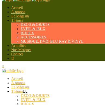
Accueil
À propos
Le Magasin
Thémes
DECO & OBJETS
EVEIL & JEUX
BIJOUX
ACCESSOIRES
MUSIQUE, DVD, BLU-RAY & VINYL
Actualités
Nos Marques
Contact
Accueil
À propos
Le Magasin
Thémes
DECO & OBJETS
EVEIL & JEUX
BIJOUX