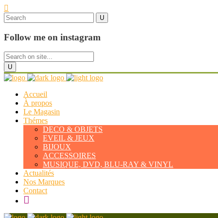
Follow me on instagram
Accueil
À propos
Le Magasin
Thémes
DECO & OBJETS
EVEIL & JEUX
BIJOUX
ACCESSOIRES
MUSIQUE, DVD, BLU-RAY & VINYL
Actualités
Nos Marques
Contact