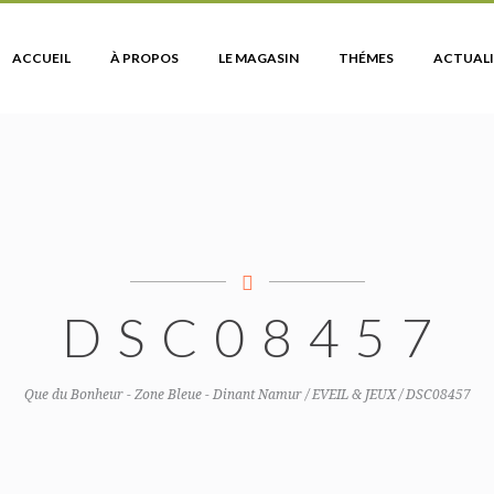
ACCUEIL
À PROPOS
LE MAGASIN
THÉMES
ACTUALI
DSC08457
Que du Bonheur - Zone Bleue - Dinant Namur
/
EVEIL & JEUX
/
DSC08457