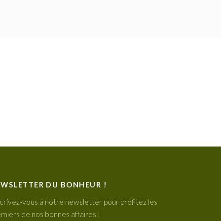
WSLETTER DU BONHEUR !
crivez-vous à notre newsletter pour profitez les
miers de nos bonnes affaires !