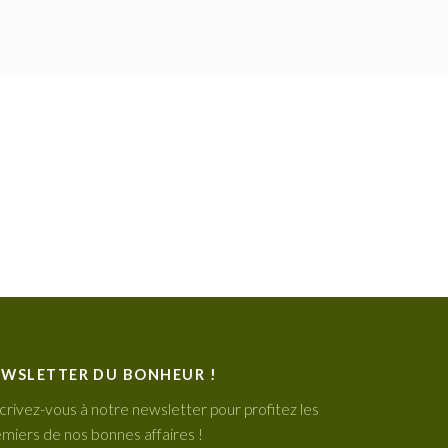
WSLETTER DU BONHEUR !
crivez-vous à notre newsletter pour profitez les
miers de nos bonnes affaires !