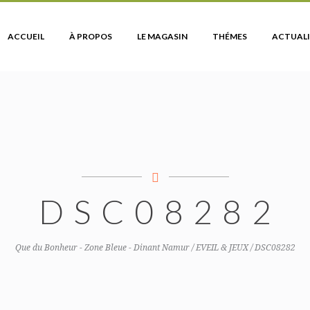
ACCUEIL
À PROPOS
LE MAGASIN
THÉMES
ACTUALI
DSC08282
Que du Bonheur - Zone Bleue - Dinant Namur
/
EVEIL & JEUX
/
DSC08282