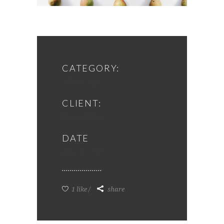
CATEGORY:
Advertising
CLIENT:
Elated Themes
DATE
août 24, 2016
1 like
share