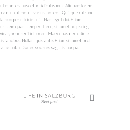
nt montes, nascetur ridiculus mus. Aliquam lorem
verra nulla ut metus varius laoreet. Quisque rutrum.
lamcorper ultricies nisi. Nam eget dui. Etiam
, sem quam semper libero, sit amet adipiscing
vinar, hendrerit id, lorem. Maecenas nec odio et
s faucibus. Nullam quis ante. Etiam sit amet orci
sit amet nibh. Donec sodales sagittis maqna.
LIFE IN SALZBURG
Next post