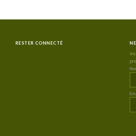
RESTER CONNECTÉ
NE
Ins
pre
No
Ema