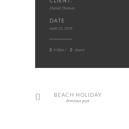
CLIENT:
Elated Themes
DATE
août 25, 2016
0 likes
share
BEACH HOLIDAY
Previous post