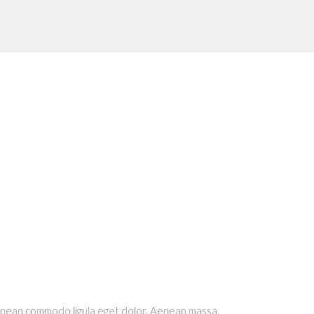
Aenean commodo ligula eget dolor. Aenean massa.