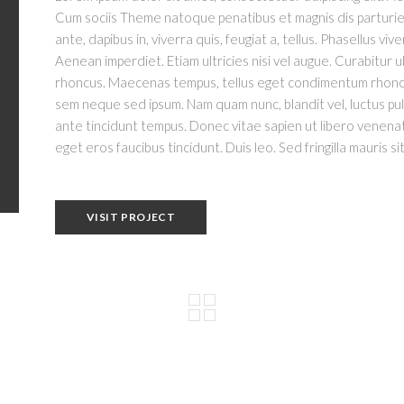
Cum sociis Theme natoque penatibus et magnis dis parturie
ante, dapibus in, viverra quis, feugiat a, tellus. Phasellus vi
Aenean imperdiet. Etiam ultricies nisi vel augue. Curabitur ul
rhoncus. Maecenas tempus, tellus eget condimentum rhoncus
sem neque sed ipsum. Nam quam nunc, blandit vel, luctus pul
ante tincidunt tempus. Donec vitae sapien ut libero venenati
eget eros faucibus tincidunt. Duis leo. Sed fringilla mauris 
VISIT PROJECT