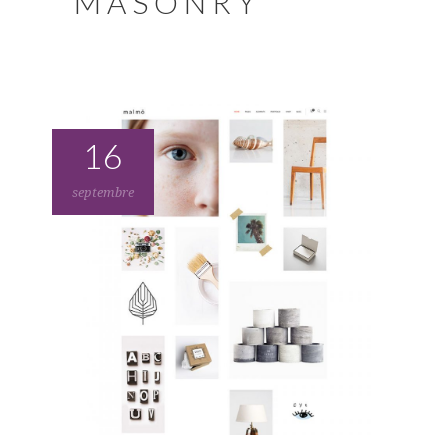
MASONRY
16
septembre